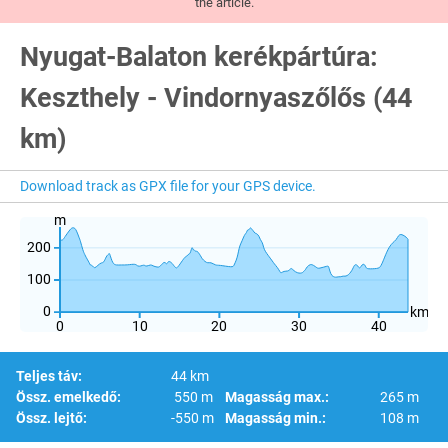
the article.
Nyugat-Balaton kerékpártúra:
Keszthely - Vindornyaszőlős (44
km)
Download track as GPX file for your GPS device.
m
200
100
0
km
0
10
20
30
40
Teljes táv:
44 km
Össz. emelkedő:
550 m
Magasság max.:
265 m
Össz. lejtő:
-550 m
Magasság min.:
108 m