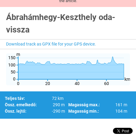
the article.
Ábrahámhegy-Keszthely oda-
vissza
Download track as GPX file for your GPS device.
m
150
100
50
0
km
0
20
40
60
Teljes táv:
72 km
Össz. emelkedő:
290 m
Magasság max.:
161 m
Össz. lejtő:
-290 m
Magasság min.:
104 m