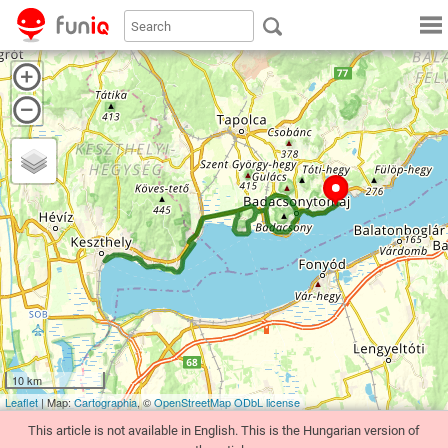
10 km
Leaflet
| Map:
Cartographia
, ©
OpenStreetMap
ODbL license
This article is not available in English. This is the Hungarian version of