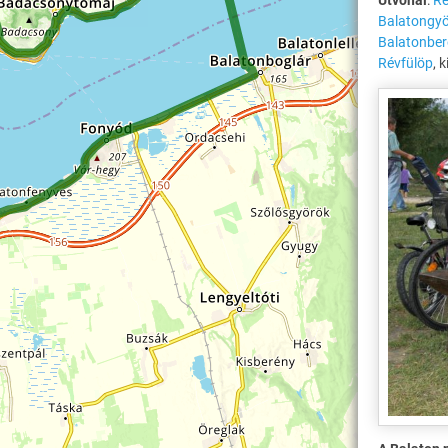
Útvonal
:
Ré
Balatongy
Balatonbe
Révfülöp
, 