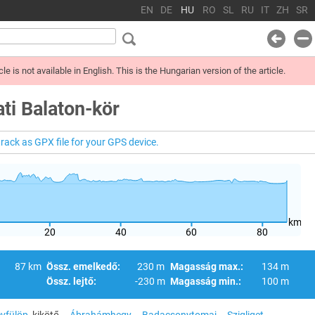
EN
DE
HU
RO
SL
RU
IT
ZH
SR
cle is not available in English. This is the Hungarian version of the article.
ti Balaton-kör
ack as GPX file for your GPS device.
km
20
40
60
80
87 km
Össz. emelkedő:
230 m
Magasság max.:
134 m
Össz. lejtő:
-230 m
Magasság min.:
100 m