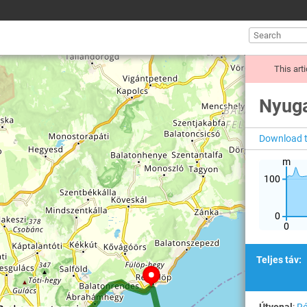
This arti
Nyuga
Download tr
m
100
0
0
Teljes táv: