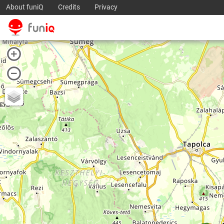
About funiQ
Credits
Privacy