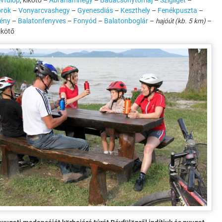
vfülöp
, kikötő –
Ábrahámhegy
–
Badacsonytomaj
–
Szigliget
–
örök
–
Vonyarcvashegy
–
Gyenesdiás
–
Keszthely
–
Fenékpuszta
–
rény
–
Balatonfenyves
–
Fonyód
–
Balatonboglár
–
hajóút (kb. 5 km)
–
kikötő